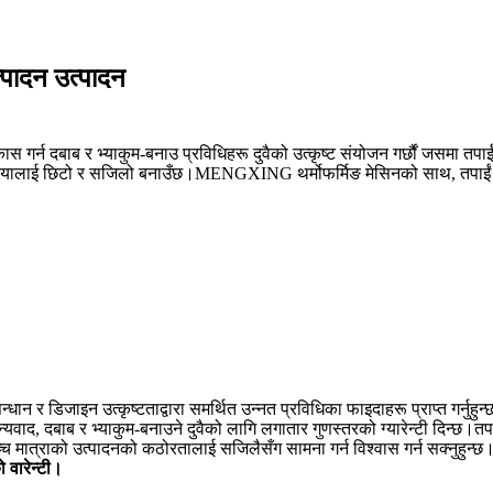
्पादन उत्पादन
ास गर्न दबाब र भ्याकुम-बनाउ प्रविधिहरू दुवैको उत्कृष्ट संयोजन गर्छौं जसमा तपाईं 
रियालाई छिटो र सजिलो बनाउँछ।MENGXING थर्मोफर्मिङ मेसिनको साथ, तपाईं उत्
 अनुसन्धान र डिजाइन उत्कृष्टताद्वारा समर्थित उन्नत प्रविधिका फाइदाहरू प्राप्
वाद, दबाब र भ्याकुम-बनाउने दुवैको लागि लगातार गुणस्तरको ग्यारेन्टी दिन्छ।तपा
 उच्च मात्राको उत्पादनको कठोरतालाई सजिलैसँग सामना गर्न विश्वास गर्न सक्नुहुन
को वारेन्टी।